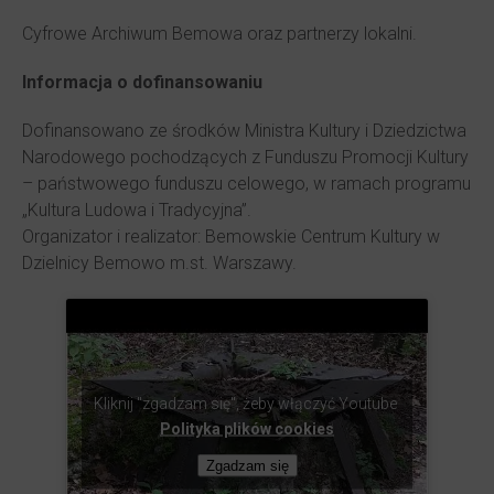
Cyfrowe Archiwum Bemowa oraz partnerzy lokalni.
Informacja o dofinansowaniu
Dofinansowano ze środków Ministra Kultury i Dziedzictwa
Narodowego pochodzących z Funduszu Promocji Kultury
– państwowego funduszu celowego, w ramach programu
„Kultura Ludowa i Tradycyjna”.
Organizator i realizator: Bemowskie Centrum Kultury w
Dzielnicy Bemowo m.st. Warszawy.
Kliknij "zgadzam się", żeby włączyć Youtube
Polityka plików cookies
Zgadzam się