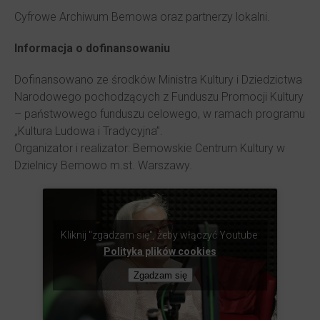
Cyfrowe Archiwum Bemowa oraz partnerzy lokalni.
Informacja o dofinansowaniu
Dofinansowano ze środków Ministra Kultury i Dziedzictwa
Narodowego pochodzących z Funduszu Promocji Kultury
– państwowego funduszu celowego, w ramach programu
„Kultura Ludowa i Tradycyjna”.
Organizator i realizator: Bemowskie Centrum Kultury w
Dzielnicy Bemowo m.st. Warszawy.
Kliknij "zgadzam się", żeby włączyć Youtube
Polityka plików cookies
Zgadzam się