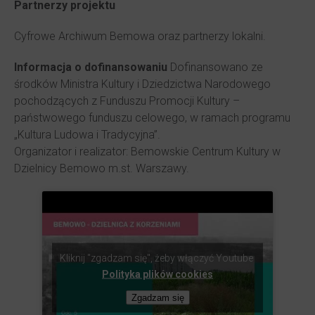
Partnerzy projektu
Cyfrowe Archiwum Bemowa oraz partnerzy lokalni.
Informacja o dofinansowaniu
Dofinansowano ze
środków Ministra Kultury i Dziedzictwa Narodowego
pochodzących z Funduszu Promocji Kultury –
państwowego funduszu celowego, w ramach programu
„Kultura Ludowa i Tradycyjna”.
Organizator i realizator: Bemowskie Centrum Kultury w
Dzielnicy Bemowo m.st. Warszawy.
Kliknij "zgadzam się", żeby włączyć Youtube
Polityka plików cookies
Zgadzam się