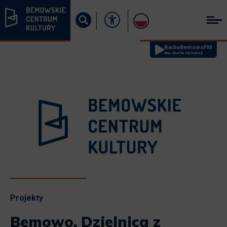
RadioBemowoFM
Nas słucha się lepiej!
Projekty
Bemowo. Dzielnica z