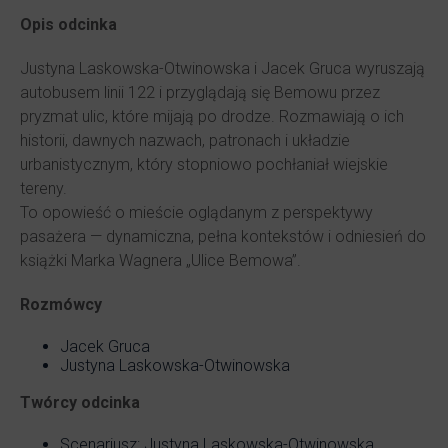
Opis odcinka
Justyna Laskowska-Otwinowska i Jacek Gruca wyruszają
autobusem linii 122 i przyglądają się Bemowu przez
pryzmat ulic, które mijają po drodze. Rozmawiają o ich
historii, dawnych nazwach, patronach i układzie
urbanistycznym, który stopniowo pochłaniał wiejskie
tereny.
To opowieść o mieście oglądanym z perspektywy
pasażera — dynamiczna, pełna kontekstów i odniesień do
książki Marka Wagnera „Ulice Bemowa”.
Rozmówcy
Jacek Gruca
Justyna Laskowska-Otwinowska
Twórcy odcinka
Scenariusz: Justyna Laskowska-Otwinowska