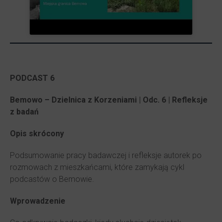
PODCAST 6
Bemowo – Dzielnica z Korzeniami | Odc. 6 | Refleksje
z badań
Opis skrócony
Podsumowanie pracy badawczej i refleksje autorek po
rozmowach z mieszkańcami, które zamykają cykl
podcastów o Bemowie.
Wprowadzenie