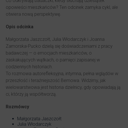
Co odkrywają badaczki, kiedy słuchają dziesiątek
opowieści mieszkańców? Ten odcinek zamyka cykl, ale
otwiera nową perspektywę.
Opis odcinka
Małgorzata Jaszczołt, Julia Włodarczyk i Joanna
Zamorska-Pucko dzielą się doświadczeniami z pracy
badawczej — o emocjach mieszkańców, o
zaskakujących wątkach, o pamięci zapisanej w
codziennych historiach.
To rozmowa autorefleksyjna, intymna, pełna wglądów w
przeszłość i teraźniejszość Bemowa. Widzimy, jak
wielowarstwowa jest historia dzielnicy, gdy opowiadają ją
ci, którzy ją współtworzą.
Rozmówcy
Małgorzata Jaszczołt
Julia Włodarczyk