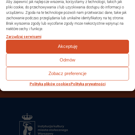
Aby zapewnić jak najlepsze wrażenia, korzystamy z technologii, takich jak
pliki cookie, do przechowywania i/lub uzyskiwania dostępu do informacji o
urządzeniu. Zgoda na te technologie pozwoli nam przetwarzać dane, takie jak
zachowanie podczas przeglądania lub unikalne identyfikatory na tej stronie.
Nasi partnerzy
Brak wyrażenia zgody lub wycofanie zgody może niekorzystnie wpłynąć na
niektóre cechy i funkcje.
Zarządzaj serwisami
Akceptuję
Odmów
Zobacz preferencje
Polityka plików cookies
Polityka prywatności