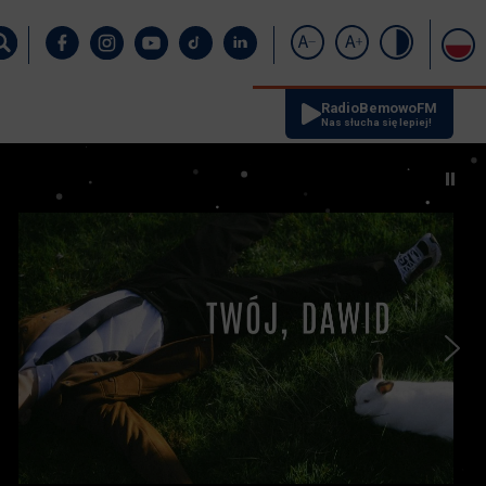
RadioBemowoFM
Nas słucha się lepiej!