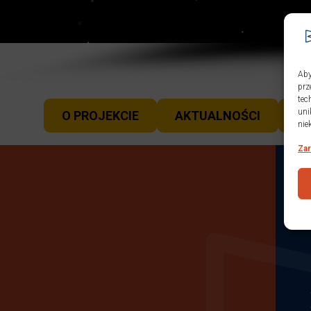
Aby
prz
tec
uni
O PROJEKCIE
AKTUALNOŚCI
F
nie
Zar