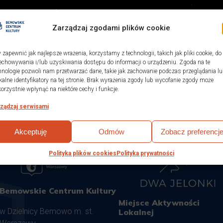
Zarządzaj zgodami plików cookie
 zapewnić jak najlepsze wrażenia, korzystamy z technologii, takich jak pliki cookie, do
echowywania i/lub uzyskiwania dostępu do informacji o urządzeniu. Zgoda na te
hnologie pozwoli nam przetwarzać dane, takie jak zachowanie podczas przeglądania l
kalne identyfikatory na tej stronie. Brak wyrażenia zgody lub wycofanie zgody może
ORMULARZ
KONCERTY
WYKONAWCY
korzystnie wpłynąć na niektóre cechy i funkcje.
ządzaj serwisami
Akceptuję
Odmów
Zobacz preferencj
Polityka plików cookies
Polityka prywatności
Bemowskie Centrum Kultury
Miejsce Aktywności
w Dzielnicy Bemowo m. st.
Lokalnej